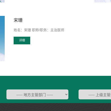
宋珊
姓名：宋珊 职称/职务：主治医师
详细