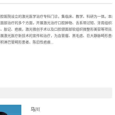
口腔医院设立的激光医学治疗专科门诊，集临床、教学、科研为一体。本
颌面部治疗的多个方面，开展激光治疗口腔肿物、舌系带过短、牙周组织
疮、胎记、疤痕，激光微创手术以及口腔颌面部软组织微整形美容等项目
开展激光医疗新技术的宣传和治疗，为血管瘤、黑毛痣、巨大静脉畸形患
积淋巴管畸形患者、陈旧性疤痕...
马川