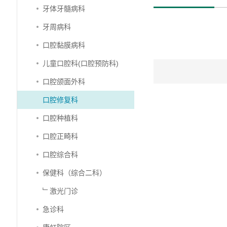
牙体牙髓病科
牙周病科
口腔黏膜病科
儿童口腔科(口腔预防科)
口腔颌面外科
口腔修复科
口腔种植科
口腔正畸科
口腔综合科
保健科（综合二科）
﹂激光门诊
急诊科