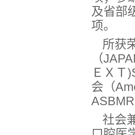
及省部
项。
所获荣
（JAPA
ＥＸＴ)
会（Ameri
ASBM
社会
口腔医