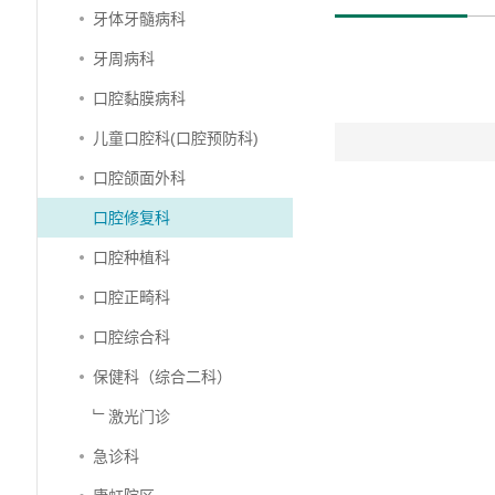
牙体牙髓病科
牙周病科
口腔黏膜病科
儿童口腔科(口腔预防科)
口腔颌面外科
口腔修复科
口腔种植科
口腔正畸科
口腔综合科
保健科（综合二科）
﹂激光门诊
急诊科