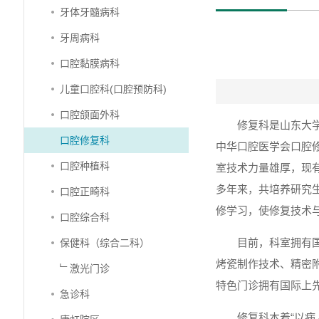
牙体牙髓病科
牙周病科
口腔黏膜病科
儿童口腔科(口腔预防科)
口腔颌面外科
修复科是山东大
口腔修复科
中华口腔医学会口腔
口腔种植科
室技术力量雄厚，现有
多年来，共培养研究生
口腔正畸科
修学习，使修复技术
口腔综合科
目前，科室拥有
保健科（综合二科）
烤瓷制作技术、精密
﹂激光门诊
特色门诊拥有国际上先
急诊科
修复科本着“以