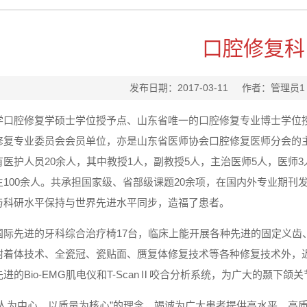
口腔修复科
发布日期：2017-03-11 作者：管理
学口腔修复学硕士学位授予点、山东省唯一的口腔修复专业博士学位
修复专业委员会会员单位，亦是山东省医师协会口腔修复医师分会的
医护人员20余人，其中教授1人，副教授5人，主治医师5人，医师
100余人。共承担国家级、省部级课题20余项，在国内外专业期刊
与科研水平保持与世界先进水平同步，造福了患者。
国际先进的牙科综合治疗椅17台，临床上能开展各种先进的固定义齿
附着体技术、全瓷冠、瓷贴面、赝复体修复技术等各种修复技术外，近
进的Bio-EMG肌电仪和T-ScanⅡ咬合分析系统，为广大的颞下
病人为中心，以质量为核心”的理念，竭诚为广大患者提供高水平、高