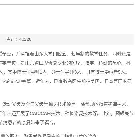
员1
点击：
48228
授予点，并承担着山东大学口腔五、七年制的教学任务，同时还是
主委单位，是山东省口腔修复专业的医疗、教学、科研的核心。科
3人，其中博士生导师1人，硕士生导师3人，具有博士学位者5人。
发表论文200余篇。近年来，已有数名医生前往美国、日本等国家研
、活动义齿及全口义齿等镶牙技术项目。除常规的精密铸造技术、
年来还开展了CAD/CAM技术、种植修复技术等。此外，颞颌关节
颌关节病患者的康复带来了福音。
质量的服务，为患者恢复健康的口腔和自信的笑容。