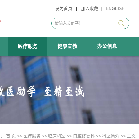
设为首页
|
加入收藏
|
ENGLISH
医疗服务
健康宣教
办公信息
置：
首 页
>>
医疗服务
>>
临床科室
>>
口腔修复科
>>
科室简介
>> 正文