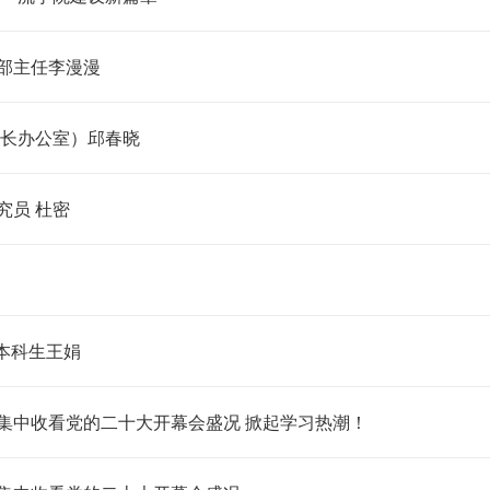
部主任李漫漫
院长办公室）邱春晓
究员 杜密
级本科生王娟
集中收看党的二十大开幕会盛况 掀起学习热潮！