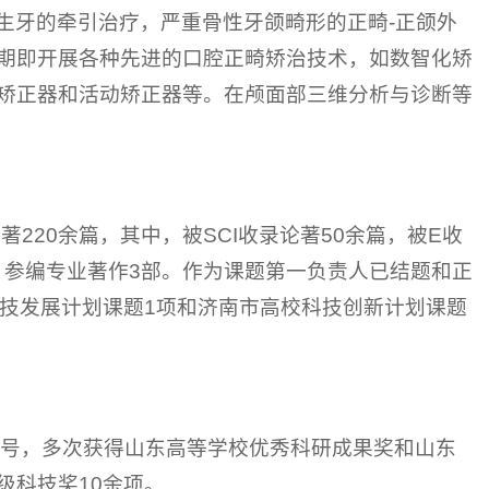
生牙的牵引治疗，严重骨性牙颌畸形的正畸-正颌外
期即开展各种先进的口腔正畸矫治技术，如数智化矫
矫正器和活动矫正器等。在颅面部三维分析与诊断等
220余篇，其中，被SCI收录论著50余篇，被E收
篇。参编专业著作3部。作为课题第一负责人已结题和正
科技发展计划课题1项和济南市高校科技创新计划课题
誉称号，多次获得山东高等学校优秀科研成果奖和山东
级科技奖10余项。