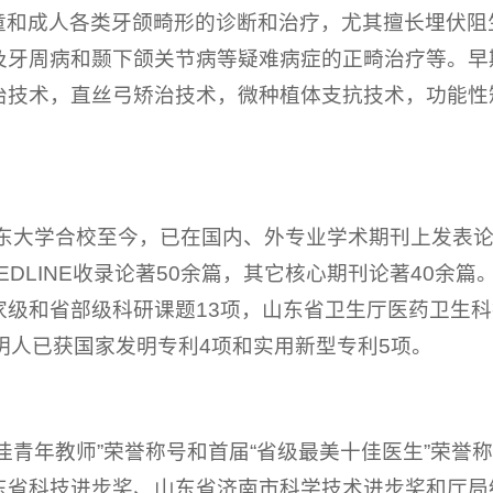
童和成人各类牙颌畸形的诊断和治疗，尤其擅长埋伏阻
及牙周病和颞下颌关节病等疑难病症的正畸治疗等。早
治技术，直丝弓矫治技术，微种植体支抗技术，功能性
。
山东大学合校至今，已在国内、外专业学术期刊上发表论著
EDLINE收录论著50余篇，其它核心期刊论著40余
家级和省部级科研课题13项，山东省卫生厅医药卫生
明人已获国家发明专利4项和实用新型专利5项。
十佳青年教师”荣誉称号和首届“省级最美十佳医生”荣
东省科技进步奖、山东省济南市科学技术进步奖和厅局