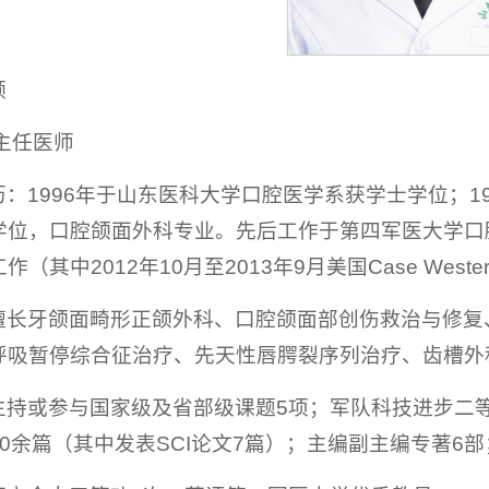
领
主任医师
：1996年于山东医科大学口腔医学系获学士学位；19
学位，口腔颌面外科专业。先后工作于第四军医大学口腔
其中2012年10月至2013年9月美国Case Western R
擅长牙颌面畸形正颌外科、口腔颌面部创伤救治与修复
呼吸暂停综合征治疗、先天性唇腭裂序列治疗、齿槽外
主持或参与国家级及省部级课题5项；军队科技进步二
0余篇（其中发表SCI论文7篇）；主编副主编专著6