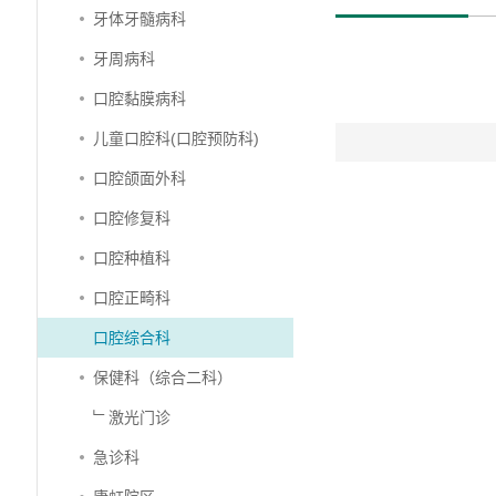
牙体牙髓病科
牙周病科
口腔黏膜病科
儿童口腔科(口腔预防科)
口腔颌面外科
口腔修复科
口腔种植科
口腔正畸科
口腔综合科
保健科（综合二科）
﹂激光门诊
急诊科