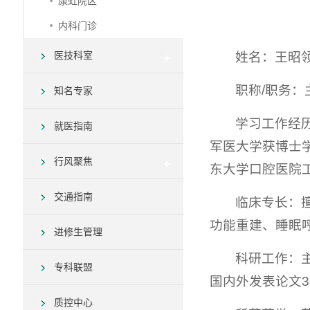
康虹院区
内科门诊
姓名：王昭
医技科室
职称/职务：
知名专家
学习工作经历
就医指南
军医大学获博士
行风聚焦
东大学口腔医院工作（
交通指南
临床专长：
功能重建、睡眠
进修生管理
科研工作：
专科联盟
国内外发表论文3
质控中心