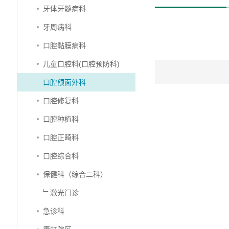
牙体牙髓病科
牙周病科
口腔黏膜病科
儿童口腔科(口腔预防科)
口腔颌面外科
口腔修复科
口腔种植科
口腔正畸科
口腔综合科
保健科（综合二科）
﹂激光门诊
急诊科