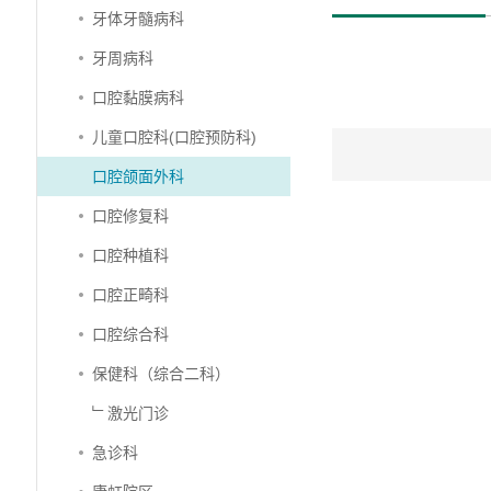
牙体牙髓病科
牙周病科
口腔黏膜病科
儿童口腔科(口腔预防科)
口腔颌面外科
口腔修复科
口腔种植科
口腔正畸科
口腔综合科
保健科（综合二科）
﹂激光门诊
急诊科