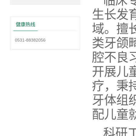
临床
生长发
健康热线
域。擅
类牙颌
0531-88382056
腔不良
开展儿
疗，秉
牙体组
配儿童
科研