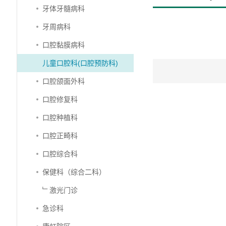
牙体牙髓病科
牙周病科
口腔黏膜病科
儿童口腔科(口腔预防科)
口腔颌面外科
口腔修复科
口腔种植科
口腔正畸科
口腔综合科
保健科（综合二科）
﹂激光门诊
急诊科