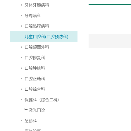
牙体牙髓病科
牙周病科
口腔黏膜病科
儿童口腔科(口腔预防科)
口腔颌面外科
口腔修复科
口腔种植科
口腔正畸科
口腔综合科
保健科（综合二科）
﹂激光门诊
急诊科