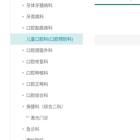
牙体牙髓病科
牙周病科
口腔黏膜病科
儿童口腔科(口腔预防科)
口腔颌面外科
口腔修复科
口腔种植科
口腔正畸科
口腔综合科
保健科（综合二科）
﹂激光门诊
急诊科