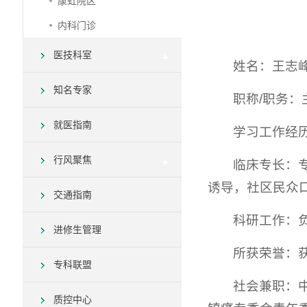
康虹院区
内科门诊
医技科室
姓名：王志
知名专家
职称/职务
就医指南
学习工作经
行风聚焦
临床专长：
诱导，社区民众
交通指南
科研工作：
进修生管理
所获荣誉：
专科联盟
社会兼职：
质控中心