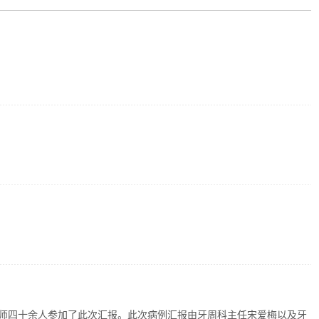
师四十余人参加了此次汇报。此次病例汇报由牙周科主任宋爱梅以及牙