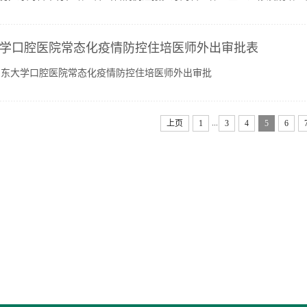
秘书于洋主持，通过腾讯会议方式进行。 从晚上7：00至10:00...
学口腔医院常态化疫情防控住培医师外出审批表
山东大学口腔医院常态化疫情防控住培医师外出审批
...
上页
1
3
4
5
6