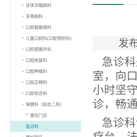
牙体牙髓病科
牙周病科
口腔黏膜病科
儿童口腔科(口腔预防科)
发布
口腔颌面外科
急诊科
口腔修复科
口腔种植科
室，向口
口腔正畸科
小时坚
口腔综合科
诊，畅通
保健科（综合二科）
﹂激光门诊
急诊科
急诊科
疗台、法