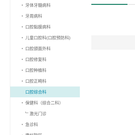
牙体牙髓病科
牙周病科
口腔黏膜病科
儿童口腔科(口腔预防科)
口腔颌面外科
口腔修复科
口腔种植科
口腔正畸科
口腔综合科
保健科（综合二科）
﹂激光门诊
急诊科