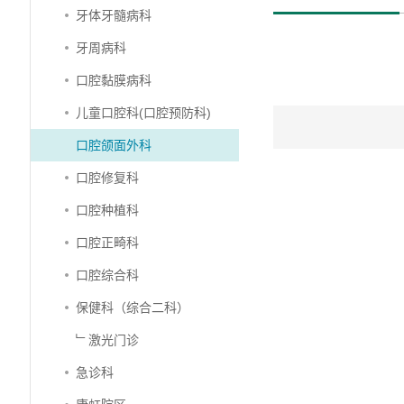
牙体牙髓病科
牙周病科
口腔黏膜病科
儿童口腔科(口腔预防科)
口腔颌面外科
口腔修复科
口腔种植科
口腔正畸科
口腔综合科
保健科（综合二科）
﹂激光门诊
急诊科