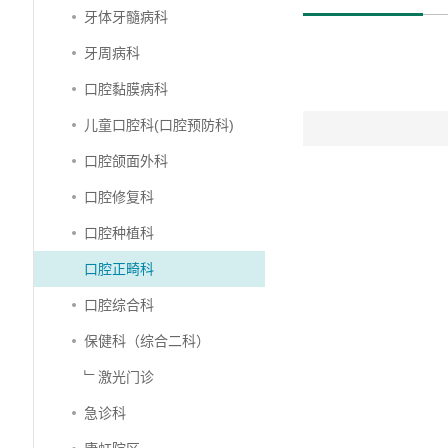
牙体牙髓病科
牙周病科
口腔黏膜病科
儿童口腔科(口腔预防科)
口腔颌面外科
口腔修复科
口腔种植科
口腔正畸科
口腔综合科
保健科（综合二科）
﹂激光门诊
急诊科