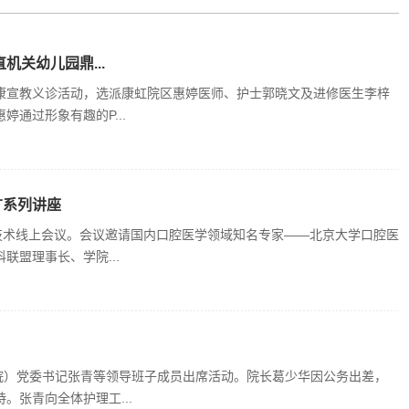
机关幼儿园鼎...
康宣教义诊活动，选派康虹院区惠婷医师、护士郭晓文及进修医生李梓
通过形象有趣的P...
广系列讲座
技术线上会议。会议邀请国内口腔医学领域知名专家——北京大学口腔医
盟理事长、学院...
医院）党委书记张青等领导班子成员出席活动。院长葛少华因公务出差，
张青向全体护理工...