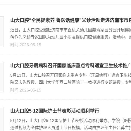
山大口腔“全民提素养 鲁医话健康”义诊活动走进济南市市直
近日，山大口腔受邀赴济南市市直机关幼儿园鼎秀家园分园开展健
萌作为义诊专家团队为幼儿园小朋友提供口腔健康服务。活动中，惠婷
时间:2026-05-15
山大口腔牙周病科召开国家临床重点专科适宜卫生技术推
5月13日，山大口腔召开国家临床重点专科（牙周病科）适宜卫生
院栾庆先教授、四川大学华西口腔医院丁一教授进行专题讲授，专科联
时间:2026-05-15
山大口腔5·12国际护士节表彰活动顺利举行
5月12日，山大口腔5·12国际护士节表彰活动顺利举办。学院（
通过视频为全体护理人员送上节日祝福。活动由护理部主任吕苒主持。