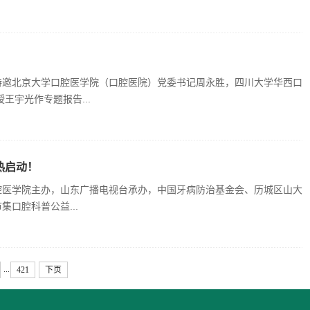
特邀北京大学口腔医学院（口腔医院）党委书记周永胜，四川大学华西口
宇光作专题报告...
热启动！
腔医学院主办，山东广播电视台承办，中国牙病防治基金会、历城区山大
口腔科普公益...
...
421
下页