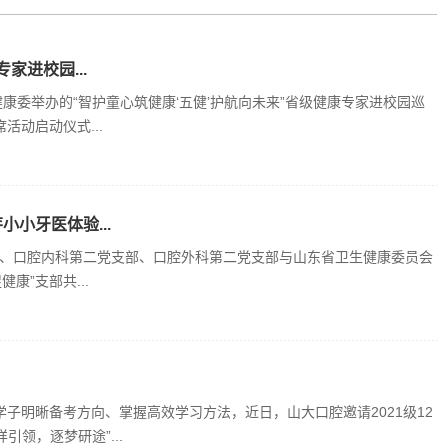
家进校园...
康委举办的“智护童心筑健康‘五健’护航向未来”省级健康专家进校园巡
动启动仪式...
小牙医体验...
支部、口腔内科第二党支部、口腔外科第二党支部与山东省卫生健康委员会
康”支部共...
子明晰备考方向、掌握高效学习方法，近日，山大口腔邀请2021级12
领，逐梦研途”...