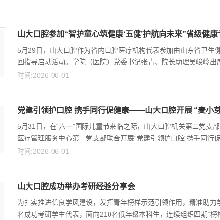
山大口腔参加“智护童心筑健康‘五健’护航向未来”省级健康专
5月29日，山大口腔作为省内口腔医疗机构代表参加由山东省卫生健
回指导启动活动。学院（医院）党委书记张青、院长助理吴峻岭出席活
时间:2026-06-01
党建引领护口腔 携手同行促健康——山大口腔开展 “麦小芽小
5月31日，在“六一”国际儿童节来临之际，山大口腔机关第二党
医疗管理服务中心第一党支部联合开展“党建引领护口腔 携手同行促健
时间:2026-06-01
山大口腔成功举办考研经验分享会
为扎实推进优良学风建设，发挥青年榜样示范引领作用，精准助力学
名成功考研学生代表，面向210名低年级本科生，连续组织四期“榜样引