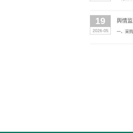
公示时间：
19
舆情监
2026-05
一、采购
五、服务