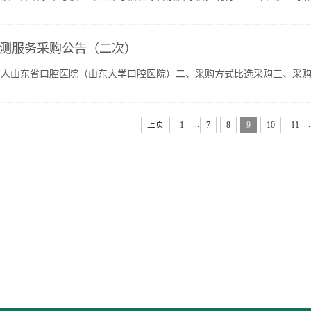
2026年5月22日－2026年5月29日电话：0531—88382971邮箱...
测服务采购公告（二次）
人山东省口腔医院（山东大学口腔医院）二、采购方式比选采购三、采购内
要求：具体服务要求见附件。六、资质要求1.在中华人民共和国境...
...
.
上页
1
7
8
9
10
11