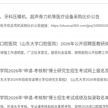
、牙科压模机、超声骨刀机等医疗设备采购比价公告
手机及弯机采购比价公告链接：https://shuncai360.com/jjxq/1000
/shuncai360.com/jjxq/1000010157.chtml牙科压模机采购比价公告链接：https:
口腔医院（山东大学口腔医院）2026年公开招聘医教研
增强工作透明度，广泛征求意见，接受社会监督，按照医院公开招聘工作
研岗考察人选公示如下：公示和考察期间，对人选情况如有异议...
学院2026年“申请-考核制”博士研究生招生考试网上报
东大学2026年招收攻读博士学位研究生章程》《山东大学2026年招收攻
工作（二），具体事宜通知如下。一、组织领导口腔医学院“...
学院2026年“申请-考核制”博士招生考试成绩及拟录取名
核、外语水平考核、专业课考核和综合素质考核，现将2026年口腔医学