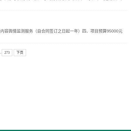
容舆情监测服务（自合同签订之日起一年）四、项目预算95000元
..
273
下页