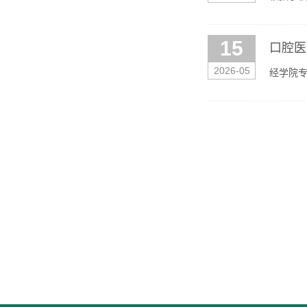
入考核的
15
口腔医
2026-05
经学院专
见附件）。