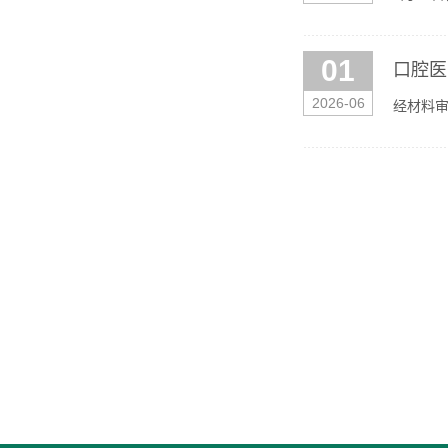
动。学院
01
口腔医
2026-06
经材料审
件）。公