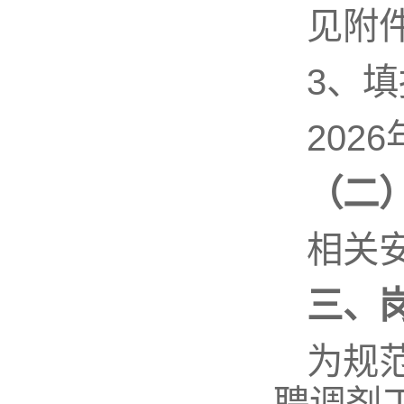
见附
3、
202
（二
相关
三、
为规
聘调剂