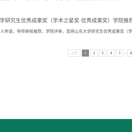
教学成果特等奖，主编国内首部口腔医学思政融合教材，主持...
学研究生优秀成果奖（学术之星奖·优秀成果奖）学院推
个人申请，导师审核推荐，学院评审，现将山东大学研究生优秀成果奖（学
6年5月9日——2026年5月12日电话：0531—88382971邮箱：kqjiaox...
...
上页
1
2
3
4
5
4