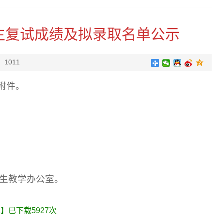
究生复试成绩及拟录取名单公示
：
1011
附件。
究生教学办公室。
x
】已下载
5927
次