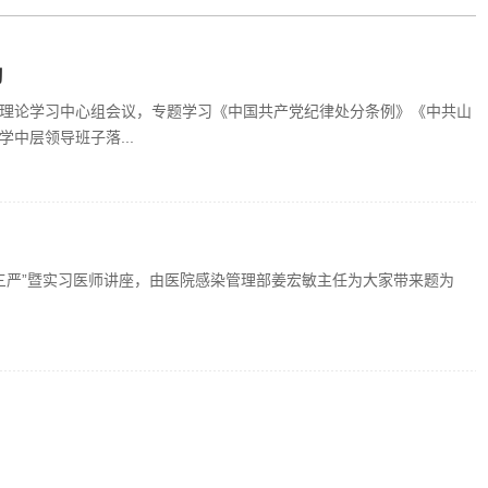
习
委理论学习中心组会议，专题学习《中国共产党纪律处分条例》《中共山
中层领导班子落...
三基三严”暨实习医师讲座，由医院感染管理部姜宏敏主任为大家带来题为