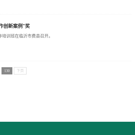
作创新案例”奖
作培训班在临沂市费县召开。
130
下页