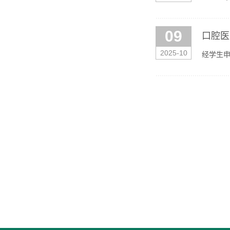
学金）硕
09
口腔医
2025-10
经学生申
日--20