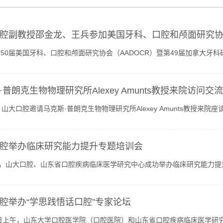
腔副教授邵金龙、王兵参加美国牙科、口腔和颅面研究协会/加
50届美国牙科、口腔和颅面研究协会（AADOCR）暨第49届加拿大牙
邀参加年会并进行壁报交流。邵金龙进行了题为“AI-based Tools fo...
·普朗克生物物理研究所Alexey Amunts教授来院访问交流
，山大口腔邀请马克斯·普朗克生物物理研究所Alexey Amunts教授
座谈会。会上，葛少华简要介绍了学院（医院）的基本情况及近...
腔举办临床研究能力提升专题培训会
日，山大口腔、山东省口腔疾病临床医学研究中心成功举办临床研究能力
讲座。会议由学院（医院）院长助理于洋主持。吕明以“研究者...
腔举办“学思践悟话口腔”专家论坛
2日上午，山东大学口腔医学院（口腔医院）和山东省口腔疾病临床医学研