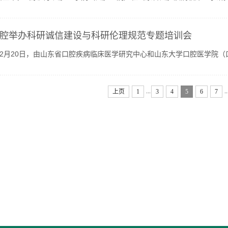
附属口腔医院副院长陈泽涛、山西医科大学口腔医学院副院长...
腔举办科研诚信建设与科研伦理规范专题培训会
年12月20日，由山东省口腔疾病临床医学研究中心和山东大学口腔医学院
开。讲座特邀山东大学模式动物研究中心副主任曹永芝作专题培...
...
..
上页
1
3
4
5
6
7