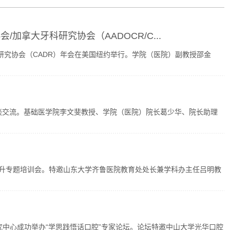
拿大牙科研究协会（AADOCR/C...
科研究协会（CADR）年会在美国纽约举行。学院（医院）副教授邵金
来院座谈交流。基础医学院李文斐教授、学院（医院）院长葛少华、院长助理
提升专题培训会。特邀山东大学齐鲁医院教育处处长兼学科办主任吕明教
究中心成功举办“学思践悟话口腔”专家论坛。论坛特邀中山大学光华口腔