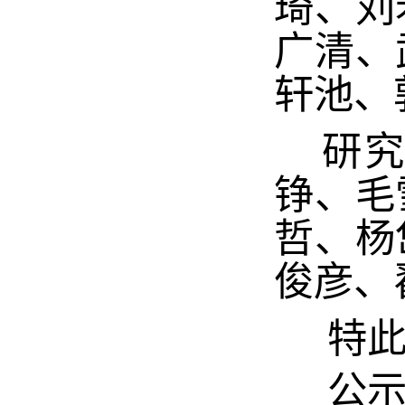
琦、刘
广清、
轩池、
研
铮、毛
哲、杨
俊彦、
特
公示