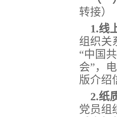
转接）
1.
线
组织关
“中国
会”，
版介绍
2.
纸
党员组