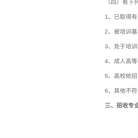
（四）有下
1、已取得
2、被培训
3、处于培
4、成人高
5、高校统
6、其他不
三
、招
收
专