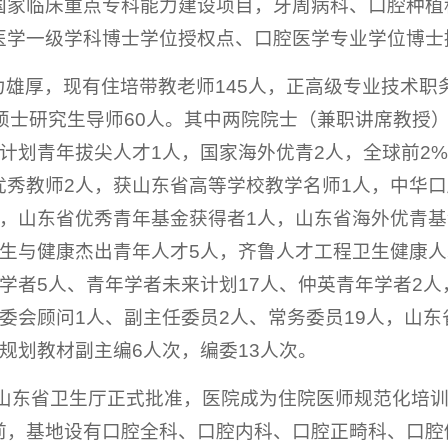
国家临床重点专科能力建设项目
，
牙周病科、口腔种植
医学一级学科博士学位授权点、口腔医学专业学位博士
力雄厚，现有住培带教老师145人，正高级专业技术职
，硕士研究生导师60人。其中两院院士（兼职讲席教授
计划青年拔尖人才1人，国家海外优青2人，全球前2
优秀教师2人，获山东省高等学校教学名师1人，中华
人，山东省优秀青年基金获得者1人，山东省海外优青基
卫生与健康杰出青年人才5人，齐鲁人才工程卫生健康人
年学者5人、青年学者未来计划17人、仲英青年学者2
委会顾问1人、副主任委员2人、常务委员19人，山
规划教材副主编6人次，编委13人次。
经山东省卫生厅正式批准，医院成为住院医师规范化培训
前，基地设有口腔全科、口腔内科、口腔正畸科、口腔