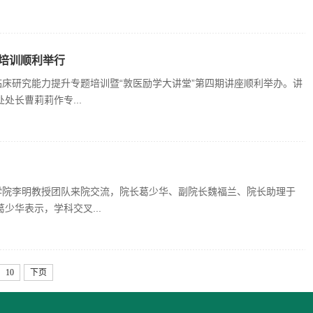
题培训顺利举行
临床研究能力提升专题培训暨“敦医励学大讲堂”第四期讲座顺利举办。讲
长曹莉莉作专...
学院李明教授团队来院交流，院长葛少华、副院长魏福兰、院长助理于
华表示，学科交叉...
10
下页